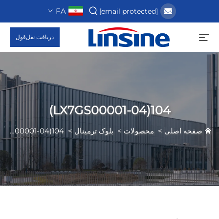
FA
[email protected]
دریافت نقل‌قول
104(LX7GS00001-04)
صفحه اصلی
>
محصولات
>
بلوک ترمینال
>
104(LX7GS00001-04)