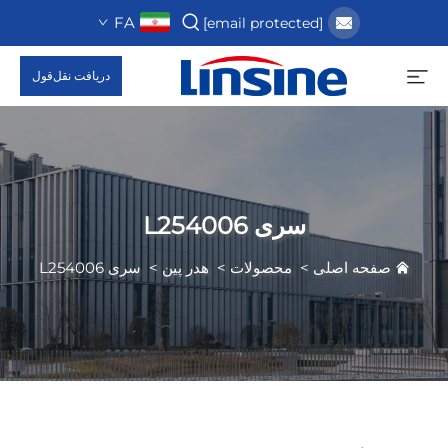
FA
[email protected]
دریافت نقل‌قول
سری L254006
صفحه اصلی
>
محصولات
>
هدر پین
>
سری L254006