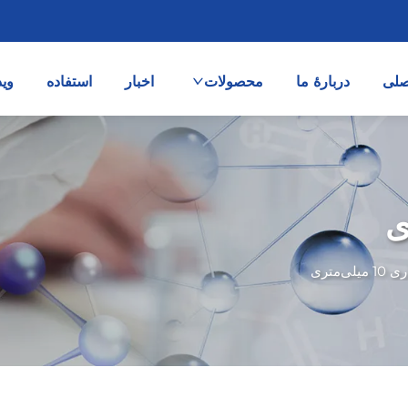
صلی
دربارهٔ ما
محصولات
اخبار
استفاده
وید
لی‌متری