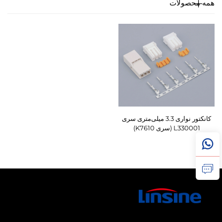
همه محصولات
کانکتور نواری 3.3 میلی‌متری سری
L330001 (سری K7610)