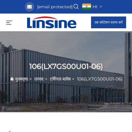
HI
[email protected]
एक कोटेशन प्राप्त करें
106(LX7GS00U01-06)
मुख्यपृष्ठ
>
उत्पाद
>
टर्मिनल ब्लॉक
>
106(LX7GS00U01-06)