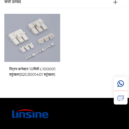
सभी उत्पाद
स्ट्रिप कनेक्टर 10मिमी L100001
श्रृंखला(52G3001401 श्रृंखला)