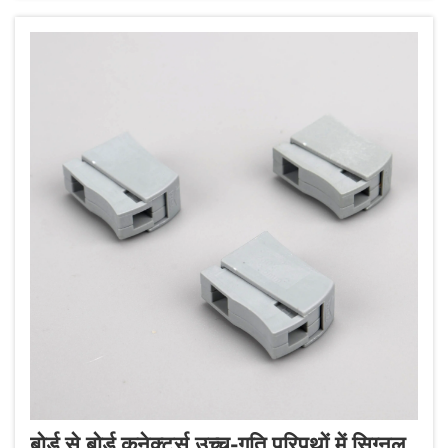
बोर्ड से बोर्ड कनेक्टर्स उच्च-गति परिपथों में सिग्नल