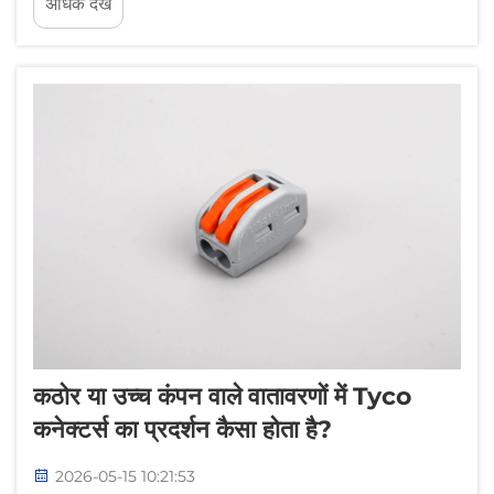
अधिक देखें
किसी चालक और कनेक्शन बिंदु के बीच इंटरफ़ेस के रूप में कार्य
करते हैं, जो यह निर्धारित करते हैं कि...
कठोर या उच्च कंपन वाले वातावरणों में Tyco
कनेक्टर्स का प्रदर्शन कैसा होता है?
2026-05-15 10:21:53