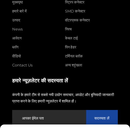
मुख्यपृष्ठ
स्ट्रिप कनेक्टर
हमारे बारे में
SMD कनेक्टर
उत्पाद
वॉटरप्रूफ कनेक्टर
News
स्विच
आवेदन
केबल टाई
ब्लॉग
पिन हेडर
वीडियो
टर्मिनल ब्लॉक
Contact Us
अन्य श्रृंखला
हमारे न्यूज़लेटर की सदस्यता लें
कंपनी के हमारे टीम से सबसे नयी उद्योग समाचार, अपडेट और बुनियादी जानकारी
प्राप्त करने के लिए हमारी न्यूज़लेटर में शामिल हों।
सदस्यता लें