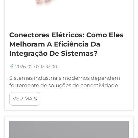
Conectores Elétricos: Como Eles
Melhoram A Eficiência Da
Integração De Sistemas?
2026-02-07 13:33:00
Sistemas industriais modernos dependem
fortemente de soluções de conectividade
eficientes para garantir desempenho e
VER MAIS
confiabilidade ideais. Os conectores elétricos
atuam como a espinha dorsal da integração
de sistemas, permitindo uma comunicação
perfeita entre os componentes, ao mesmo
tempo em que mantêm...