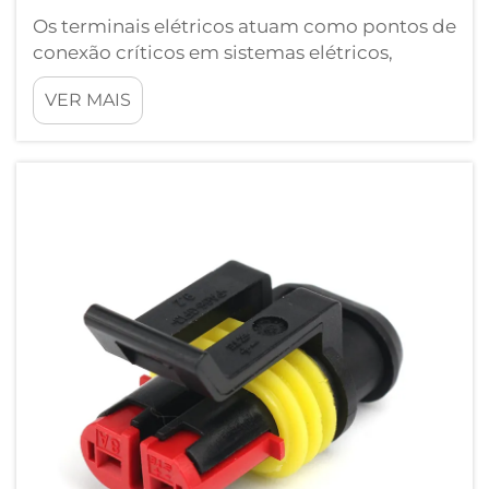
Os terminais elétricos atuam como pontos de
conexão críticos em sistemas elétricos,
permitindo a transferência segura e confiável
VER MAIS
de corrente elétrica entre diferentes
componentes. Esses componentes essenciais
de hardware estão presentes praticamente
em todos os sistemas elétricos...