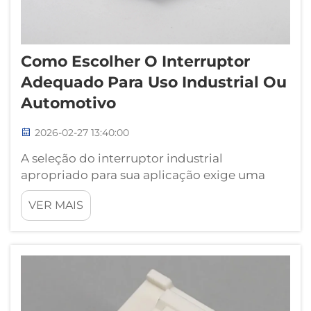
Como Escolher O Interruptor
Adequado Para Uso Industrial Ou
Automotivo
2026-02-27 13:40:00
A seleção do interruptor industrial
apropriado para sua aplicação exige uma
análise cuidadosa de diversos fatores que
VER MAIS
podem impactar significativamente a
eficiência operacional, a segurança e a
confiabilidade a longo prazo. Seja você
atuando na indústria de manufatura, no setor
automotivo...