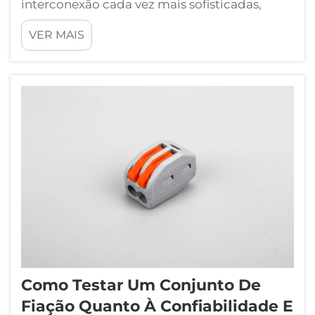
interconexão cada vez mais sofisticadas,
capazes de resistir a ambientes agressivos
VER MAIS
sem comprometer o desempenho confiável.
Processos modernos de fabricação exigem
conexões elétricas precisas entre placas de
circuito...
Como Testar Um Conjunto De
Fiação Quanto À Confiabilidade E