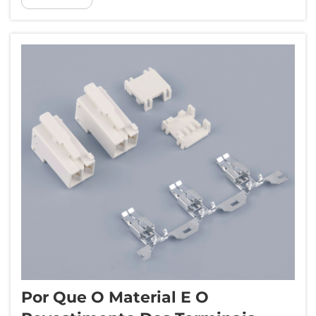
permitem conexões elétricas contínuas em
incontáveis aplicações. Essas essenciais
soluções de interconexão facilitam...
Por Que O Material E O