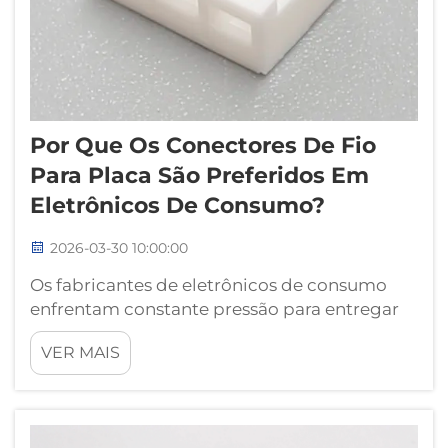
Por Que Os Conectores De Fio
Para Placa São Preferidos Em
Eletrônicos De Consumo?
2026-03-30 10:00:00
Os fabricantes de eletrônicos de consumo
enfrentam constante pressão para entregar
dispositivos menores, mais leves e mais
VER MAIS
confiáveis, ao mesmo tempo em que
mantêm a eficiência de custos e a
escalabilidade da produção. Neste cenário
competitivo, a escolha da conectividade