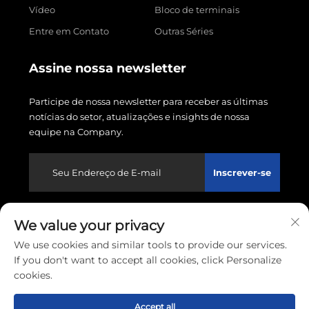
Vídeo
Bloco de terminais
Entre em Contato
Outras Séries
Assine nossa newsletter
Participe de nossa newsletter para receber as últimas
notícias do setor, atualizações e insights de nossa
equipe na Company.
Inscrever-se
We value your privacy
Direitos autorais © 2026 Wenzhou Linxin Electronics
Co., LTD. Todos os direitos reservados.
Política de
We use cookies and similar tools to provide our services.
Privacidade
If you don't want to accept all cookies, click Personalize
cookies.
Rolar para o topo
Accept all