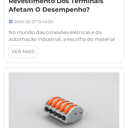
Revestimento Dos Terminais
Afetam O Desempenho?
2026-02-27 13:40:00
No mundo das conexões elétricas e da
automação industrial, a escolha do material
do terminal desempenha um papel crucial
VER MAIS
na determinação do desempenho geral, da
confiabilidade e da durabilidade dos
sistemas elétricos. Desde instalações de
fabricação até estabelecimentos comerciais...