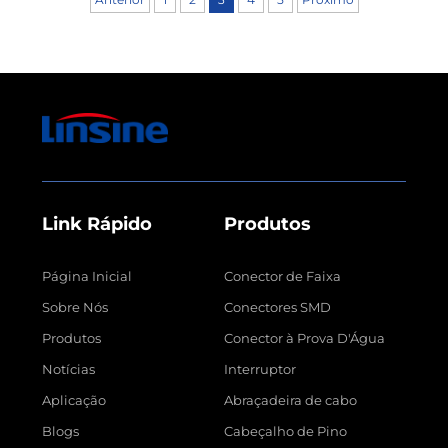
Link Rápido
Produtos
Página Inicial
Conector de Faixa
Sobre Nós
Conectores SMD
Produtos
Conector à Prova D'Água
Notícias
Interruptor
Aplicação
Abraçadeira de cabo
Blogs
Cabeçalho de Pino