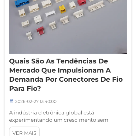
Quais São As Tendências De
Mercado Que Impulsionam A
Demanda Por Conectores De Fio
Para Fio?
2026-02-27 13:40:00
A indústria eletrônica global está
experimentando um crescimento sem
precedentes, com os conectores de fio para
VER MAIS
fio atuando como componentes críticos que