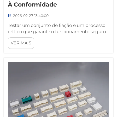
À Conformidade
2026-02-27 13:40:00
Testar um conjunto de fiação é um processo
crítico que garante o funcionamento seguro
e eficiente dos sistemas elétricos em diversos
VER MAIS
setores industriais. Desde aplicações
automotivas até máquinas industriais, um
conjunto de fiação devidamente testado
evita falhas onerosas...