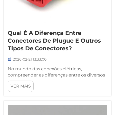
Qual É A Diferença Entre
Conectores De Plugue E Outros
Tipos De Conectores?
2026-02-21 13:33:00
No mundo das conexões elétricas,
compreender as diferenças entre os diversos
tipos de conectores é fundamental para
VER MAIS
engenheiros, técnicos e profissionais que
trabalham com sistemas eletrônicos. Os
conectores tipo plug representam uma das
categorias mais básicas...