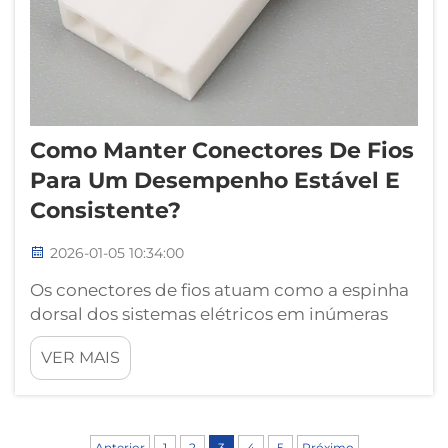
Como Manter Conectores De Fios
Para Um Desempenho Estável E
Consistente?
2026-01-05 10:34:00
Os conectores de fios atuam como a espinha
dorsal dos sistemas elétricos em inúmeras
aplicações, desde instalações residenciais até
VER MAIS
máquinas industriais complexas. Esses
componentes críticos garantem conexões
elétricas confiáveis que mantêm a
integridade do sinal...
Anterior
1
2
3
4
5
Próximo