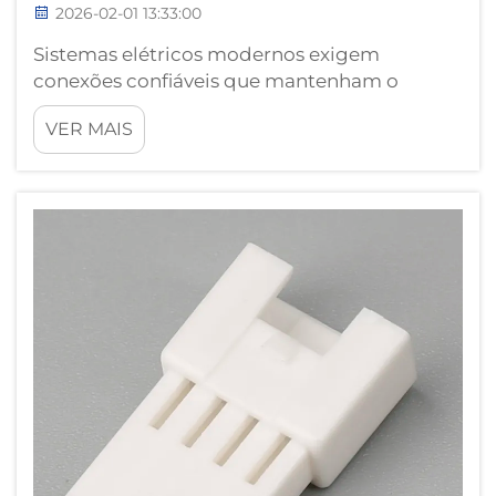
2026-02-01 13:33:00
Sistemas elétricos modernos exigem
conexões confiáveis que mantenham o
desempenho em diversas aplicações e
VER MAIS
ambientes. Os conectores de fio atuam como
a interface crítica entre os componentes
elétricos, assegurando a integridade do sinal
e a transmissão de energia...