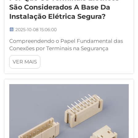
São Considerados A Base Da
Instalação Elétrica Segura?
2025-10-08 15:06:00
Compreendendo o Papel Fundamental das
Conexões por Terminais na Segurança
Elétrica. No âmbito dos sistemas elétricos, os
VER MAIS
terminais elétricos atuam como a pedra
angular de conexões seguras e confiáveis.
Esses componentes essenciais criam pontos
de contato seguros...