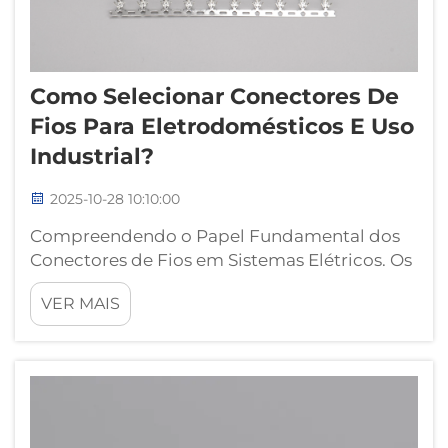
Como Selecionar Conectores De
Fios Para Eletrodomésticos E Uso
Industrial?
2025-10-28 10:10:00
Compreendendo o Papel Fundamental dos
Conectores de Fios em Sistemas Elétricos. Os
conectores de fios servem como blocos
VER MAIS
essenciais de construção de qualquer
sistema elétrico, seja em eletrodomésticos
residenciais ou máquinas industriais. Esses
componentes aparentemente simples
desempenham...