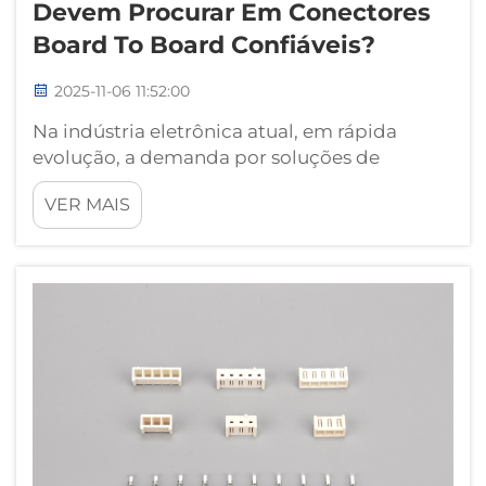
Devem Procurar Em Conectores
Board To Board Confiáveis?
2025-11-06 11:52:00
Na indústria eletrônica atual, em rápida
evolução, a demanda por soluções de
interconexão compactas e eficientes nunca
VER MAIS
foi tão alta. Engenheiros e profissionais de
compras ao redor do mundo estão
constantemente buscando componentes
que ofereçam desempenho excepcional p...