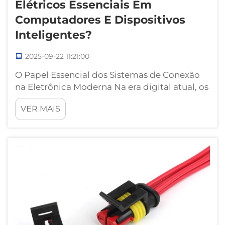
Elétricos Essenciais Em
Computadores E Dispositivos
Inteligentes?
2025-09-22 11:21:00
O Papel Essencial dos Sistemas de Conexão
na Eletrônica Moderna Na era digital atual, os
conectores elétricos atuam como heróis
VER MAIS
anônimos do nosso mundo tecnológico.
Esses componentes aparentemente simples
formam a espinha dorsal de todos os
dispositivos eletrônicos, permitindo...