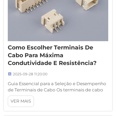
Como Escolher Terminais De
Cabo Para Máxima
Condutividade E Resistência?
2025-09-28 11:20:00
Guia Essencial para a Seleção e Desempenho
de Terminais de Cabo Os terminais de cabo
servem como pontos de conexão críticos em
VER MAIS
sistemas elétricos, desempenhando um
papel vital na garantia de transmissão de
energia confiável e integridade do sinal. A