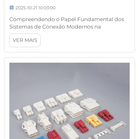
2025-10-21 10:03:00
Compreendendo o Papel Fundamental dos
Sistemas de Conexão Modernos na
Eletrônica. Na paisagem tecnológica em
VER MAIS
rápida evolução atual, os conectores macho
tornaram-se componentes fundamentais que
revolucionam silenciosamente a forma como
interagimos com dispositivos eletrônicos. Fr...