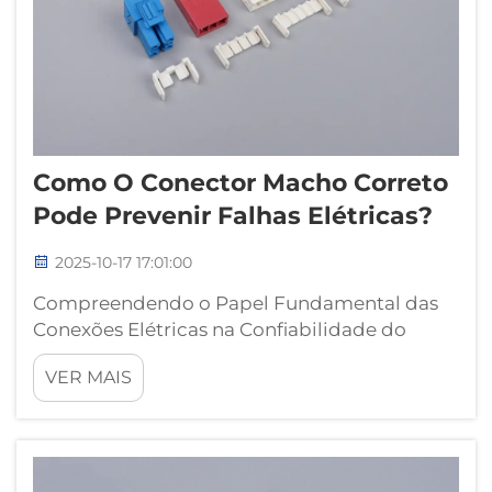
Como O Conector Macho Correto
Pode Prevenir Falhas Elétricas?
2025-10-17 17:01:00
Compreendendo o Papel Fundamental das
Conexões Elétricas na Confiabilidade do
Sistema. No mundo interconectado atual, a
VER MAIS
confiabilidade dos sistemas elétricos
depende de componentes que muitos dão
como certos – os conectores macho. Esses
dispositivos essenciais se...