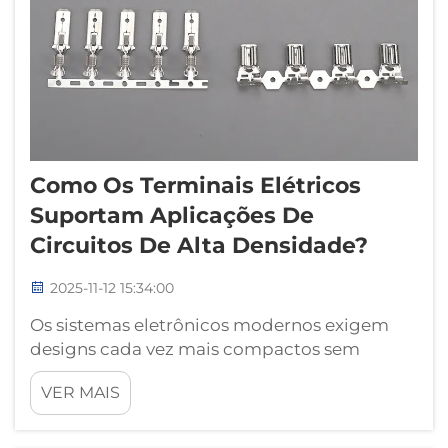
Como Os Terminais Elétricos
Suportam Aplicações De
Circuitos De Alta Densidade?
2025-11-12 15:34:00
Os sistemas eletrônicos modernos exigem
designs cada vez mais compactos sem
comprometer a funcionalidade ou a
VER MAIS
confiabilidade. Os terminais elétricos
surgiram como componentes essenciais que
permitem aos engenheiros alcançar