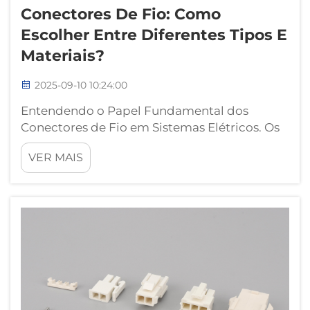
Conectores De Fio: Como
Escolher Entre Diferentes Tipos E
Materiais?
2025-09-10 10:24:00
Entendendo o Papel Fundamental dos
Conectores de Fio em Sistemas Elétricos. Os
conectores de fio atuam como elementos
VER MAIS
fundamentais de qualquer sistema elétrico,
garantindo conexões seguras e confiáveis
entre condutores. Esses componentes
essenciais estão disponíveis em diversos...