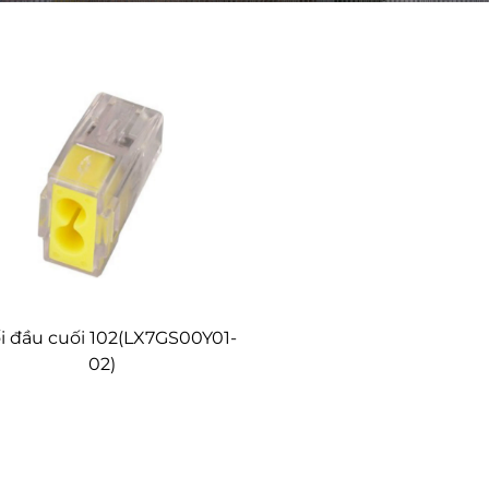
i đầu cuối 102(LX7GS00Y01-
02)