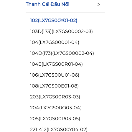
Thanh Cái Đấu Nối
102(LX7GS00Y01-02)
103D(173)(LX7GS00002-03)
104(LX7GS00001-04)
104D(173)(LX7GS00002-04)
104E(LX7GS00R01-04)
106(LX7GS00U01-06)
108(LX7GS00E01-08)
203(LX7GS00R03-03)
204(LX7GS00O03-04)
205(LX7GS00R03-05)
221-412(LX7GS00Y04-02)