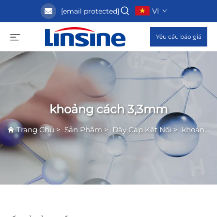
VI
[email protected]
Yêu cầu báo giá
khoảng cách 3,3mm
Trang Chủ
>
Sản Phẩm
>
Dây Cáp Kết Nối
>
khoảng cách 3,3mm