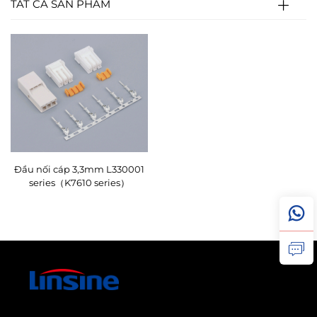
TẤT CẢ SẢN PHẨM
Đầu nối cáp 3,3mm L330001
series（K7610 series）