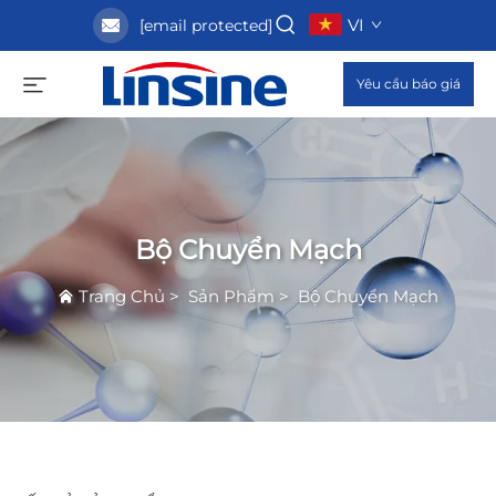
VI
[email protected]
Yêu cầu báo giá
Bộ Chuyển Mạch
Trang Chủ
>
Sản Phẩm
>
Bộ Chuyển Mạch