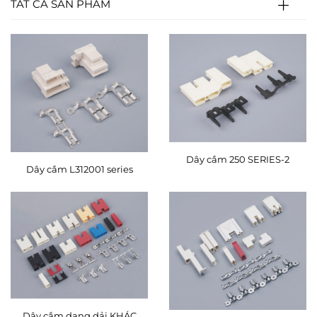
TẤT CẢ SẢN PHẨM
Dây cắm 250 SERIES-2
Dây cắm L312001 series
Dây cắm dạng dải KHÁC