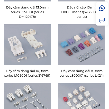
Dây cắm dạng dải 13,0mm
Đầu nối cáp 10mm
series L25T001 (series
L100001series(52G3001401
DM120178)
series)
Dây cắm dạng dải 10,9mm
Dây cắm dạng dải 8,0mm
series L109001 (series 316769)
series L800001 (series LX2.1)