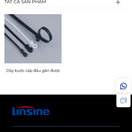
TẤT CẢ SẢN PHẨM
Dây buộc cáp đầu gắn được