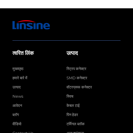
त्वरित लिंक
उत्पाद
मुख्यपृष्ठ
स्ट्रिप कनेक्टर
हमारे बारे में
SMD कनेक्टर
उत्पाद
वॉटरप्रूफ कनेक्टर
News
स्विच
आवेदन
केबल टाई
ब्लॉग
पिन हेडर
वीडियो
टर्मिनल ब्लॉक