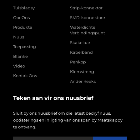
Tuisbladsy
Strip-konnektor
Oor Ons
SMD-konnektore
Produkte
Waterdichte
Verbindingspunt
Nuus
Skakelaar
Toepassing
Kabelband
Blanke
Penkop
Video
Klemstreng
Kontak Ons
Ander Reeks
Teken aan vir ons nuusbrief
Sluit by ons nuusbrief om die latest bedryf nuus,
opdaterings en inligting van ons span by Maatskappy
te ontvang.