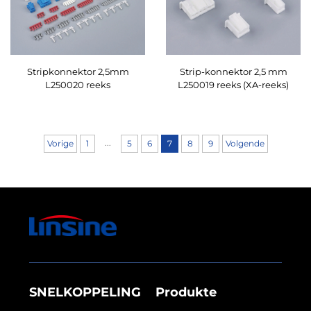
Stripkonnektor 2,5mm
Strip-konnektor 2,5 mm
L250020 reeks
L250019 reeks (XA-reeks)
...
Vorige
1
5
6
7
8
9
Volgende
SNELKOPPELING
Produkte