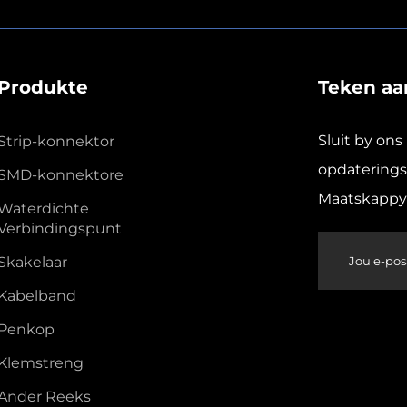
Produkte
Teken aan
Sluit by ons
Strip-konnektor
opdaterings 
SMD-konnektore
Maatskappy 
Waterdichte
Verbindingspunt
Skakelaar
Kabelband
Penkop
Klemstreng
Ander Reeks