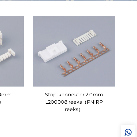
2,0mm
Strip-konnektor 2,0mm
s
L200008 reeks（PNIRP
reeks）