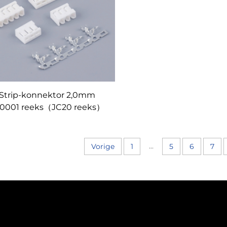
Strip-konnektor 2,0mm
0001 reeks（JC20 reeks）
...
Vorige
1
5
6
7