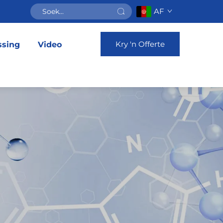
AF
Kry 'n Offerte
ssing
Video